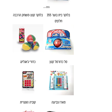
בלוקר בית בוער 355
בלוקר קטן-משחק הרכבה
חלקים
סל כדורסל קטן
כדורי ג'אגלינג
מארז צביעה
קוביה הונגרית