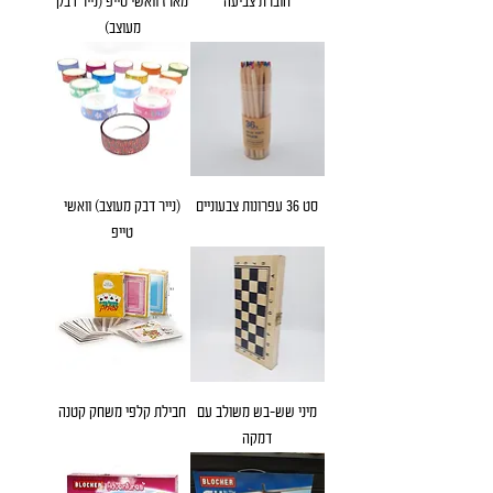
חוברת צביעה
מארז וואשי טייפ (נייר דבק
מעוצב)
סט 36 עפרונות צבעוניים
(נייר דבק מעוצב) וואשי
טייפ
מיני שש-בש משולב עם
חבילת קלפי משחק קטנה
דמקה