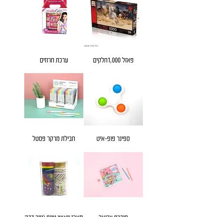
פאזל 1,000חלקים
ערכת חרוזים
ספינר פופ-איט
חבילת מרקר פסטל